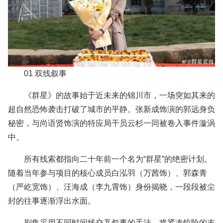
01 双线叙事
《群星》的故事始于近未来的锦川市，一场突如其来的
超自然恐怖袭击打破了城市的平静。张新成饰演的郭远身负
秘密，与尚语贤饰演的特应局干员云杉一同被卷入事件漩涡
中。
所有线索都指向二十年前一个名为“群星”的绝密计划。
随着当年参与项目的核心成员白泓羽（万茜饰）、郭森青
（严屹宽饰）、汪海成（李九霄饰）身份揭晓，一段段被尘
封的往事逐渐浮出水面。
剧集采用不同时间线交叉叙事的手法，将紧凑惊险的末