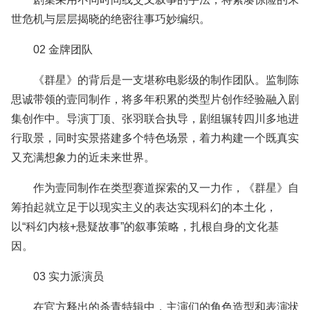
世危机与层层揭晓的绝密往事巧妙编织。
02 金牌团队
《群星》的背后是一支堪称电影级的制作团队。监制陈
思诚带领的壹同制作，将多年积累的类型片创作经验融入剧
集创作中。导演丁顶、张羽联合执导，剧组辗转四川多地进
行取景，同时实景搭建多个特色场景，着力构建一个既真实
又充满想象力的近未来世界。
作为壹同制作在类型赛道探索的又一力作，《群星》自
筹拍起就立足于以现实主义的表达实现科幻的本土化，
以“科幻内核+悬疑故事”的叙事策略，扎根自身的文化基
因。
03 实力派演员
在官方释出的杀青特辑中，主演们的角色造型和表演状