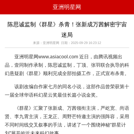
亚洲明星网
电影
电视
综艺
音乐
陈思诚监制《群星》杀青！张新成万茜解密宇宙
时尚
八卦
华人男明星
华人女明星
迷局
韩国女明星
韩国男明星
日本男明星
日本女明星
欧美女明星
欧美男明星
泰国女明星
体育明星
来源：亚洲明星网 日期：2025-09-29 16:23:12
亚洲明星网www.asiacool.com 近日，由腾讯视频出
品，壹同制作承制，陈思诚监制，丁顶、张羽联合执导的科
幻悬疑剧《群星》顺利完成全部拍摄工作，正式宣布杀青。
该剧改编自作家七月的同名小说，这部作品曾荣获第十
一届全球华语科幻星云奖最佳长篇小说金奖。
《群星》汇聚了张新成、万茜领衔主演，严屹宽、尚语
贤、李九霄主演，王龙正、周野芒特邀主演的强阵容，采用
不同时间线交叉叙事的手法，讲述了一个围绕神秘“群星计
划”展开的近未来科幻故事。