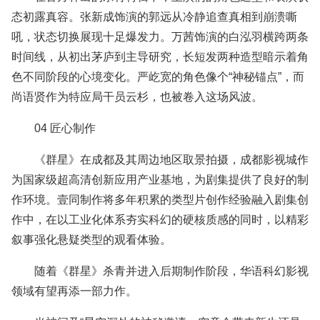
态初露真容。张新成饰演的郭远从冷静追查真相到崩溃嘶
吼，状态切换展现十足爆发力。万茜饰演的白泓羽横跨两条
时间线，从初出茅庐到主导研究，长短发两种造型暗示着角
色不同阶段的心境变化。严屹宽的角色像个“神秘锚点”，而
尚语贤作为特应局干员云杉，也被卷入这场风波。
04 匠心制作
《群星》在成都及其周边地区取景拍摄，成都影视城作
为国家级超高清创新应用产业基地，为剧集提供了良好的制
作环境。壹同制作将多年积累的类型片创作经验融入剧集创
作中，在以工业化体系夯实科幻的硬核质感的同时，以精彩
叙事强化悬疑类型的观看体验。
随着《群星》杀青并进入后期制作阶段，华语科幻影视
领域有望再添一部力作。