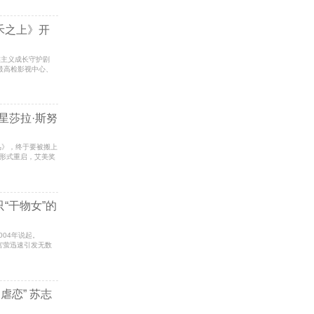
禾之上》开
实主义成长守护剧
最高检影视中心、
星莎拉·斯努
群鸟》，终于要被搬上
形式重启，艾美奖
“干物女”的
从2004年说起。
宫萤迅速引发无数
虐恋” 苏志