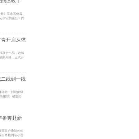
未能拯救宇
大爆炸》里永远倒霉、
元宇宙的重任？而
许青开启从求
漫联合出品，改编
独家开播，正式开
成二线到一线
伴随着一部现象级
智商犯罪》横空出
年番奔赴新
映画联合承制的年
编自耳根同名小说