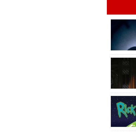
电
时
韩国
欧美