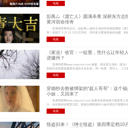
的作品，凭借硬核的末世叙事、极具辨识度的视觉美学以及
电视
彭禺厶《渡亡人》圆满杀青 深耕东方志
黄河宿命传奇
亚洲明星网讯近日，由彭禺厶领衔主演的民俗悬疑网剧《渡
青！本剧于 5 月 22 日正式开机，历经多日紧凑高效的拍摄，
节、严控内容品质，顺利完成全部拍摄任务，正式进入
电视
《家业》收官：一锭墨，凭什么让年轻
进徽州？
亚洲明星网www asiacool com 杨紫、韩东君主演的《家
部国内首部聚焦徽墨非遗的文化长剧，用一块墨、两代人、三大
于守业与传承的故事。 收视不算炸裂，热搜不算霸榜
电视
穿婚纱去救被绑架的“超人哥哥”：这个
小妹，又回来了
亚洲明星网www asiacool com 如果你觉得侦探片都是男
斗、在伦敦的浓雾里沉思，那福尔摩斯家的小妹伊诺拉可能要对
了。 Netflix热门探案系列《福尔摩斯小姐3》日前发布了正式
电视
怪盗归来！《绅士怪盗》第四季定档10月