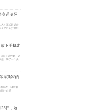
怪赛道演绎
亡人》正式圆满杀
剧组全员匠心打磨细
人放下手机走
业》日前正式收官。这
家族，讲了一个关
福尔摩斯家的
人穿着风衣、叼着烟
你翻个白眼
23日，这