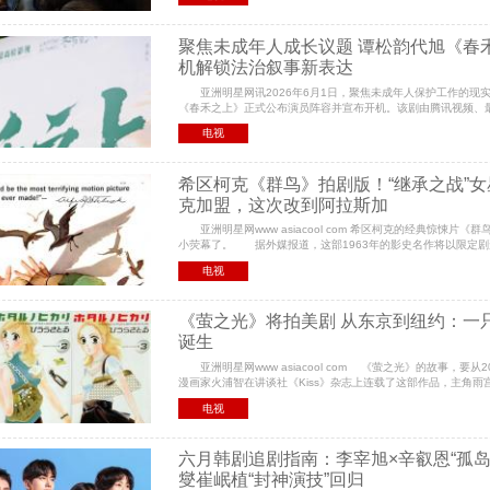
聚焦未成年人成长议题 谭松韵代旭《春
机解锁法治叙事新表达
亚洲明星网讯2026年6月1日，聚焦未成年人保护工作的现
《春禾之上》正式公布演员阵容并宣布开机。该剧由腾讯视频、
老有影视出品，臧溪川担任导演，李潇、于淼担任总编剧，郝
电视
希区柯克《群鸟》拍剧版！“继承之战”女
克加盟，这次改到阿拉斯加
亚洲明星网www asiacool com 希区柯克的经典惊悚片《
小荧幕了。 据外媒报道，这部1963年的影史名作将以限定剧
得主、凭借《继承之战》走红的莎拉·斯努克将担任主演
电视
《萤之光》将拍美剧 从东京到纽约：一只
诞生
亚洲明星网www asiacool com 《萤之光》的故事，要
漫画家火浦智在讲谈社《Kiss》杂志上连载了这部作品，主角雨
都市女性的共鸣——她在外是雷厉风行的职场精英，妆容精
电视
六月韩剧追剧指南：李宰旭×辛叡恩“孤岛
燮崔岷植“封神演技”回归