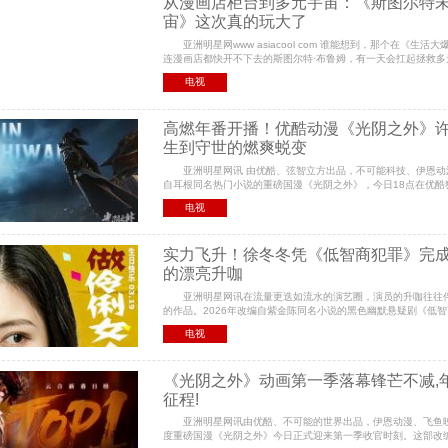
从漫画店柜台到多元宇宙：《斯图尔特
宙》这次真的玩大了
亚洲明星网www asiacool com 谁能想到，那个在《生活
连漫画店都快开不下去的斯图尔特·布鲁姆，有一天会扛起拯救多
且看这剧名——《斯图尔特未能拯救宇宙》——大概率
电视
高燃年番开播！优酷动漫《光阴之外》
生到守世的燃爽蜕变
亚洲明星网讯 由优酷、弦智立方出品，不可能科技、伊恩动
自耳根同名热门小说的重磅国漫《光阴之外》，今日18点在优酷
启年番连载。作为口碑热度双爆的优质国漫IP，年番在第
电视
实力飞升！徐冬冬凭《低智商犯罪》完
的漂亮升咖
亚洲明星网讯在流量更迭如流水的演艺圈，演员的升咖往往
的作品。2026年改编自紫金陈同名小说的黑色幽默悬疑剧《低
世，不仅以荒诞诙谐的群像戏成为口碑黑马，更让深耕演艺圈
电视
《光阴之外》动画第一季落幕锋芒不减,
征程!
亚洲明星网讯由优酷、不可能的世界出品，伊恩动漫、飞鱼
度重磅国漫《光阴之外》今日正式迎来第一季收官时刻。这部改