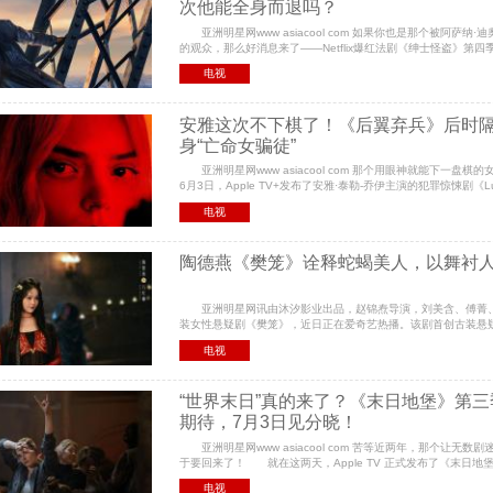
次他能全身而退吗？
亚洲明星网www asiacool com 如果你也是那个被阿萨纳·
的观众，那么好消息来了——Netflix爆红法剧《绅士怪盗》第四季
日。 从巴黎卢浮宫到埃菲尔铁塔，这位史上最迷人的
电视
安雅这次不下棋了！《后翼弃兵》后时
身“亡命女骗徒”
亚洲明星网www asiacool com 那个用眼神就能下一
6月3日，Apple TV+发布了安雅·泰勒-乔伊主演的犯罪惊悚剧《L
海报。这是安雅继2020年现象级神剧《后翼弃兵》之后
电视
陶德燕《樊笼》诠释蛇蝎美人，以舞衬
亚洲明星网讯由沐汐影业出品，赵锦焘导演，刘美含、傅菁
装女性悬疑剧《樊笼》，近日正在爱奇艺热播。该剧首创古装悬
高密度的反转情节与全员女强阵容，引发大量自来水好评。
电视
“世界末日”真的来了？《末日地堡》第
期待，7月3日见分晓！
亚洲明星网www asiacool com 苦等近两年，那个让无数
于要回来了！ 就在这两天，Apple TV 正式发布了《末日地
记》）第三季的完整预告片。伴随着丽贝卡·弗格森那
电视