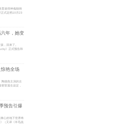
迪奥普迷得神魂颠倒
正式定档10月23
隔六年，她变
盘棋的女孩，回来了。
ucky》正式预告和
人惊艳全场
、陶德燕主演的古
疑密室逃生设定，
三季预告引爆
剧迷揪心的地下世界终
堡》（又译《羊毛战