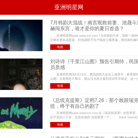
亚洲明星网
影
电视
综艺
7月韩剧大混战！南宫珉救前妻、池晟斗
赫闯东宫，谁才是你的夏日首选？
尚
八卦
华人男明星
华人
亚洲明星网www asiacool com 7月的韩剧片单，堪称一
女明星
韩国男明星
日本男明星
日本
为救前妻血战恶徒，到池晟联手住户揭发公寓黑幕，再到南柱赫
女明星
欧美男明星
泰国女明星
体
宫廷诅咒——悬疑、惊悚、喜剧、爱情、家庭，各种类型全
电视
刘诗诗《千里江山图》预告引期待，民
员质感
亚洲明星网讯6月24日，腾讯招商大会在上海举办，备受期
山图》全新预告片释出，观众目光再次被刘诗诗牢牢锁定。这一
着千言万语的地下工作者凌汶，预告片里她的每一个镜头都
电视
《总统克提斯》定档7.26：那个敢跟瑞
统，终于有自己的剧了
亚洲明星网www asiacool com 在《瑞克和莫蒂》的世界
起平坐的人不多。总统安德烈·克提斯算一个。 Adult Swim
剧《总统克提斯》的首支预告片，正式宣布这部聚焦三
电视