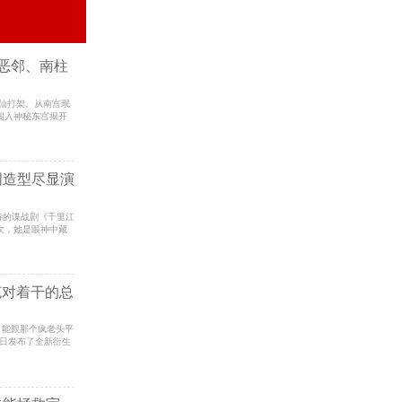
音乐
恶邻、南柱
女明星
场神仙打架。从南宫珉
女明星
闯入神秘东宫揭开
育明星
国造型尽显演
待的谍战剧《千里江
次，她是眼神中藏
克对着干的总
里，能跟那个疯老头平
近日发布了全新衍生